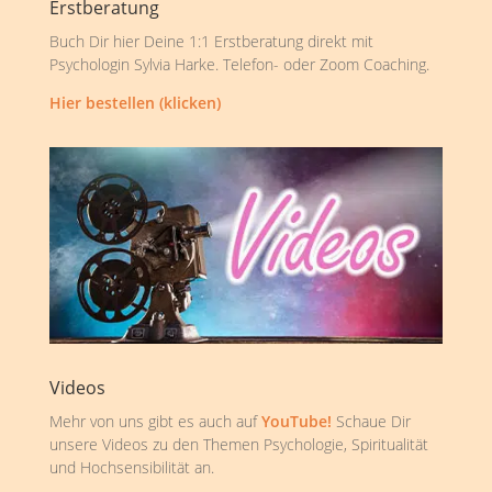
Erstberatung
Buch Dir hier Deine 1:1 Erstberatung direkt mit
Psychologin Sylvia Harke. Telefon- oder Zoom Coaching.
Hier bestellen (klicken)
Videos
Mehr von uns gibt es auch auf
YouTube!
Schaue Dir
unsere Videos zu den Themen Psychologie, Spiritualität
und Hochsensibilität an.