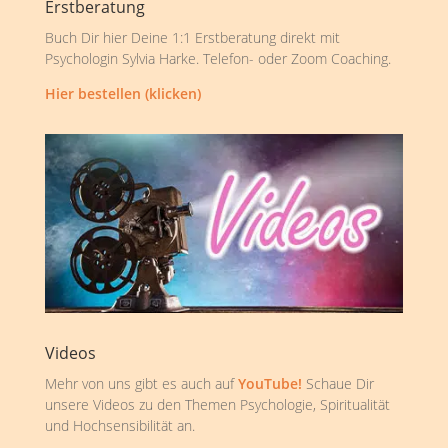
Erstberatung
Buch Dir hier Deine 1:1 Erstberatung direkt mit
Psychologin Sylvia Harke. Telefon- oder Zoom Coaching.
Hier bestellen (klicken)
Videos
Mehr von uns gibt es auch auf
YouTube!
Schaue Dir
unsere Videos zu den Themen Psychologie, Spiritualität
und Hochsensibilität an.