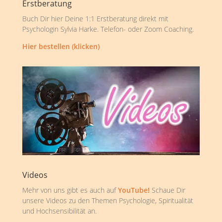
Erstberatung
Buch Dir hier Deine 1:1 Erstberatung direkt mit
Psychologin Sylvia Harke. Telefon- oder Zoom Coaching.
Hier bestellen (klicken)
Videos
Mehr von uns gibt es auch auf
YouTube!
Schaue Dir
unsere Videos zu den Themen Psychologie, Spiritualität
und Hochsensibilität an.