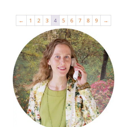
←
1
2
3
4
5
6
7
8
9
→