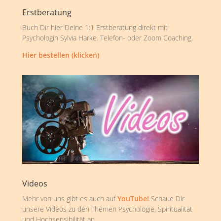
Erstberatung
Buch Dir hier Deine 1:1 Erstberatung direkt mit
Psychologin Sylvia Harke. Telefon- oder Zoom Coaching.
Hier bestellen (klicken)
Videos
Mehr von uns gibt es auch auf
YouTube!
Schaue Dir
unsere Videos zu den Themen Psychologie, Spiritualität
und Hochsensibilität an.