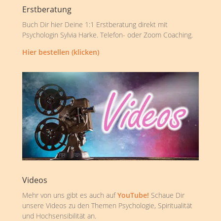
Erstberatung
Buch Dir hier Deine 1:1 Erstberatung direkt mit
Psychologin Sylvia Harke. Telefon- oder Zoom Coaching.
Hier bestellen (klicken)
Videos
Mehr von uns gibt es auch auf
YouTube!
Schaue Dir
unsere Videos zu den Themen Psychologie, Spiritualität
und Hochsensibilität an.