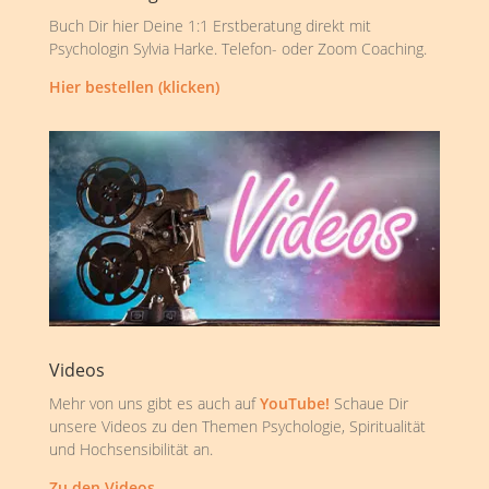
Buch Dir hier Deine 1:1 Erstberatung direkt mit
Psychologin Sylvia Harke. Telefon- oder Zoom Coaching.
Hier bestellen (klicken)
Videos
Mehr von uns gibt es auch auf
YouTube!
Schaue Dir
unsere Videos zu den Themen Psychologie, Spiritualität
und Hochsensibilität an.
Zu den Videos …