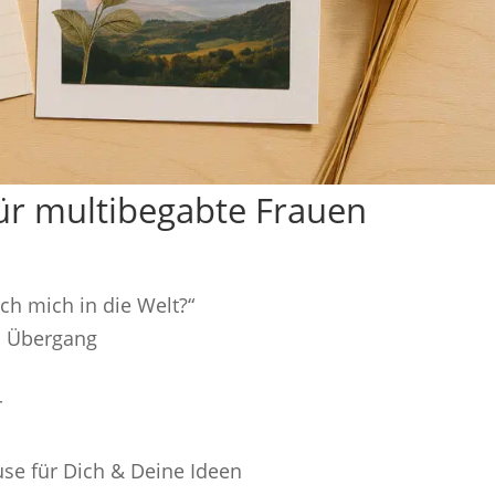
für multibegabte Frauen
ch mich in die Welt?“
im Übergang
r
use für Dich & Deine Ideen