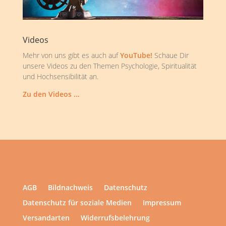
Videos
Mehr von uns gibt es auch auf
YouTube!
Schaue Dir
unsere Videos zu den Themen Psychologie, Spiritualität
und Hochsensibilität an.
Zu den Videos …
AGB
Bildnachweis
Datenschutz
Datenschutz für soziale Medien
Impressum
Versandarten
Widerrufsbelehrung