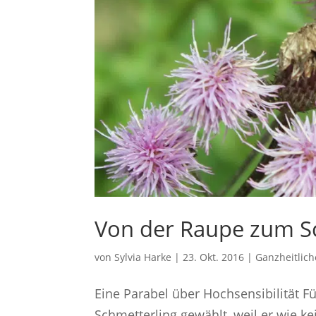
Von der Raupe zum S
von
Sylvia Harke
|
23. Okt. 2016
|
Ganzheitlic
Eine Parabel über Hochsensibilität F
Schmetterling gewählt, weil er wie kei