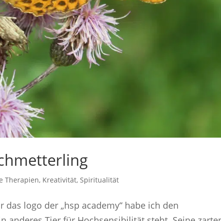
chmetterling
he Therapien
,
Kreativität
,
Spiritualität
ür das logo der „hsp academy“ habe ich den
n anderes Tier für Hochsensibilität steht. Seine zarte