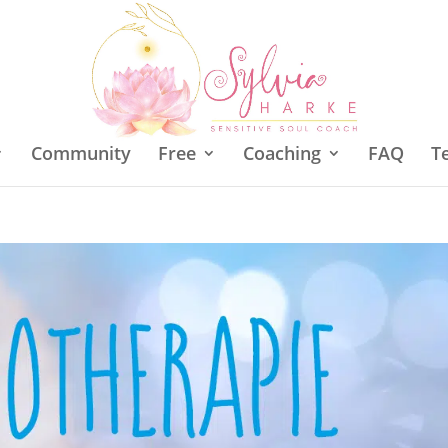
Community
Free
Coaching
FAQ
T