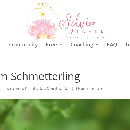
Community
Free
Coaching
FAQ
T
m Schmetterling
he Therapien
,
Kreativität
,
Spiritualität
|
0 Kommentare