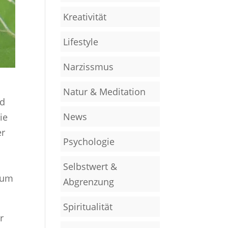
Kreativität
Lifestyle
Narzissmus
Natur & Meditation
nd
News
ie
er
Psychologie
Selbstwert &
 um
Abgrenzung
Spiritualität
r