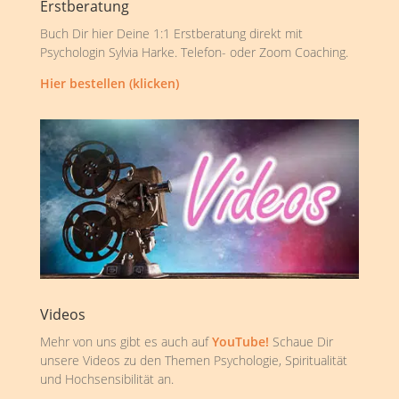
Erstberatung
Buch Dir hier Deine 1:1 Erstberatung direkt mit
Psychologin Sylvia Harke. Telefon- oder Zoom Coaching.
Hier bestellen (klicken)
Videos
Mehr von uns gibt es auch auf
YouTube!
Schaue Dir
unsere Videos zu den Themen Psychologie, Spiritualität
und Hochsensibilität an.