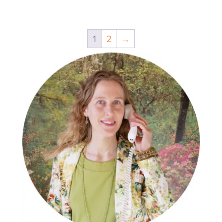
1
2
→