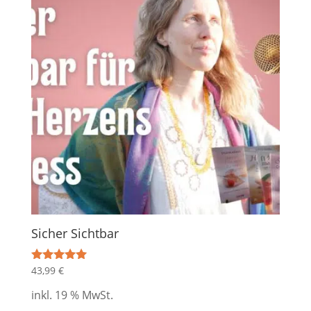
Sicher Sichtbar
43,99
€
Bewertet mit
5.00
von 5
inkl. 19 % MwSt.