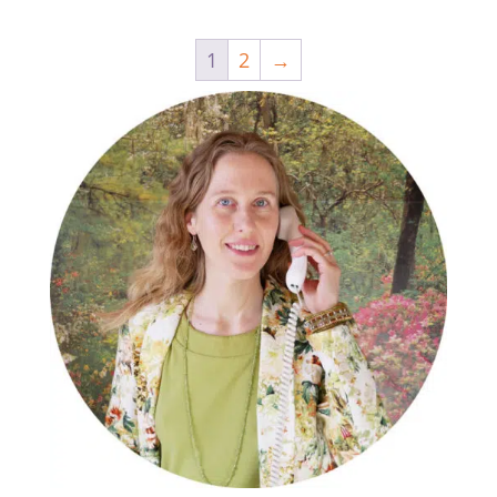
1
2
→