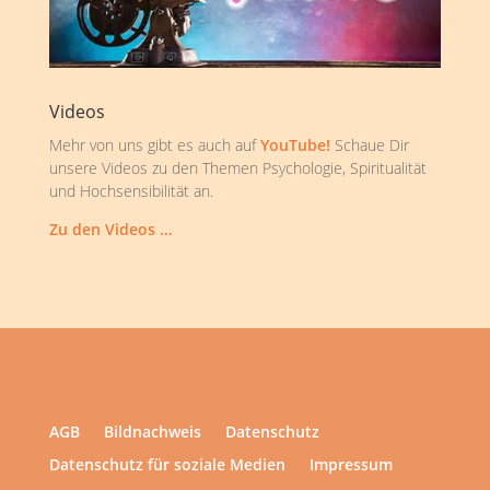
Videos
Mehr von uns gibt es auch auf
YouTube!
Schaue Dir
unsere Videos zu den Themen Psychologie, Spiritualität
und Hochsensibilität an.
Zu den Videos …
AGB
Bildnachweis
Datenschutz
Datenschutz für soziale Medien
Impressum