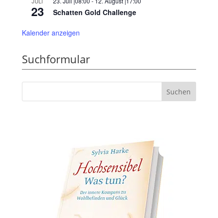
23. Juli |08:00
-
12. August |17:00
JULI
23
Schatten Gold Challenge
Kalender anzeigen
Suchformular