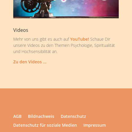
Videos
Mehr von uns gibt es auch auf
YouTube!
Schaue Dir
unsere Videos zu den Themen Psychologie, Spiritualität
und Hochsensibilität an.
Zu den Videos …
AGB
Bildnachweis
Datenschutz
Datenschutz für soziale Medien
Impressum