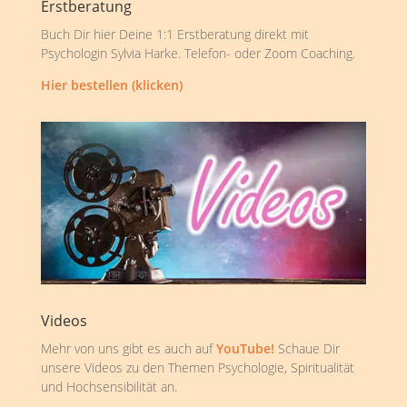
Erstberatung
Buch Dir hier Deine 1:1 Erstberatung direkt mit
Psychologin Sylvia Harke. Telefon- oder Zoom Coaching.
Hier bestellen (klicken)
Videos
Mehr von uns gibt es auch auf
YouTube!
Schaue Dir
unsere Videos zu den Themen Psychologie, Spiritualität
und Hochsensibilität an.