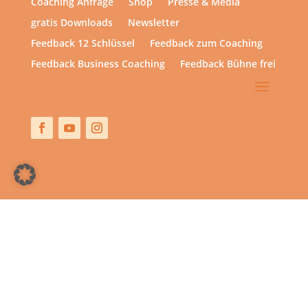
Coaching Anfrage
Shop
Presse & Media
gratis Downloads
Newsletter
Feedback 12 Schlüssel
Feedback zum Coaching
Feedback Business Coaching
Feedback Bühne frei
Copyright © 2013 – heute | hsp academy – Sylvia Harke
| All rights reserved.
Alle Preise inkl. der gesetzlichen MwSt.
Vertrag widerrufen