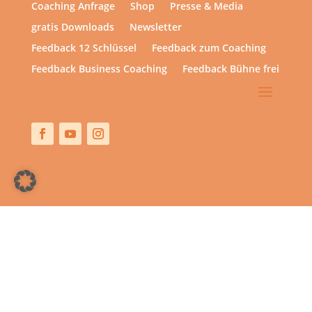
Coaching Anfrage
Shop
Presse & Media
gratis Downloads
Newsletter
Feedback 12 Schlüssel
Feedback zum Coaching
Feedback Business Coaching
Feedback Bühne frei
Copyright © 2013 – heute | hsp academy – Sylvia Harke
| All rights reserved.
Alle Preise inkl. der gesetzlichen MwSt.
Vertrag widerrufen