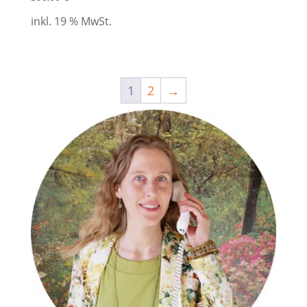
5.00
von 5
inkl. 19 % MwSt.
1
2
→