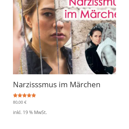
Narzisssmus im Märchen
80,00
€
Bewertet mit
5.00
von 5
inkl. 19 % MwSt.