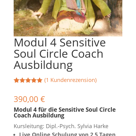
Modul 4 Sensitive
Soul Circle Coach
Ausbildung
(
1
Kundenrezension)
Bewertet
1
mit
5.00
390,00
€
von 5,
basierend
Modul 4 für die Sensitive Soul Circle
auf
Coach Ausbildung
Kundenbewe
rtung
Kursleitung: Dipl.-Psych. Sylvia Harke
Live Online Schulung von 2,5 Tagen