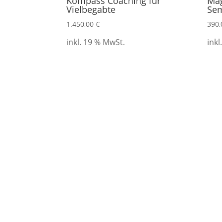
Kompass Coaching für
Mag
Vielbegabte
Sem
1.450,00
€
390
inkl. 19 % MwSt.
inkl