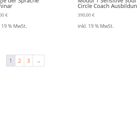
ie der Sprache
Modul 1 Sensitive Soul
inar
Circle Coach Ausbildu
,00
€
390,00
€
. 19 % MwSt.
inkl. 19 % MwSt.
1
2
3
→