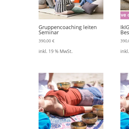
Gruppencoaching leiten
IkI
Seminar
Be
390,00
€
390
inkl. 19 % MwSt.
inkl