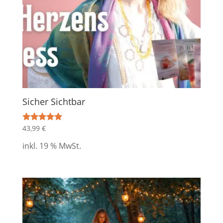
Sicher Sichtbar
43,99
€
Bewertet mit
5.00
von 5
inkl. 19 % MwSt.