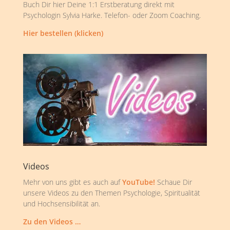
Buch Dir hier Deine 1:1 Erstberatung direkt mit
Psychologin Sylvia Harke. Telefon- oder Zoom Coaching.
Hier bestellen (klicken)
Videos
Mehr von uns gibt es auch auf
YouTube!
Schaue Dir
unsere Videos zu den Themen Psychologie, Spiritualität
und Hochsensibilität an.
Zu den Videos …