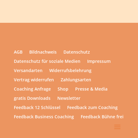
AGB
Bildnachweis
Datenschutz
Datenschutz für soziale Medien
Impressum
Versandarten
Widerrufsbelehrung
Vertrag widerrufen
Zahlungsarten
Coaching Anfrage
Shop
Presse & Media
gratis Downloads
Newsletter
Feedback 12 Schlüssel
Feedback zum Coaching
Feedback Business Coaching
Feedback Bühne frei