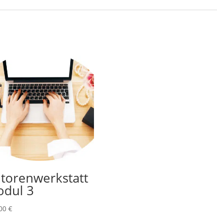
torenwerkstatt
dul 3
,00
€