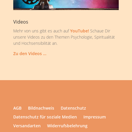
Videos
Mehr von uns gibt es auch auf
YouTube!
Schaue Dir
unsere Videos zu den Themen Psychologie, Spiritualität
und Hochsensibilität an.
Zu den Videos …
AGB
Bildnachweis
Datenschutz
Datenschutz für soziale Medien
Impressum
Versandarten
Widerrufsbelehrung