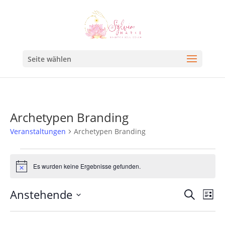
Seite wählen
Archetypen Branding
Veranstaltungen
Archetypen Branding
Es wurden keine Ergebnisse gefunden.
Hinweis
Veran
Ve
Anstehende
Suche
Liste
An
Such
Datum
Na