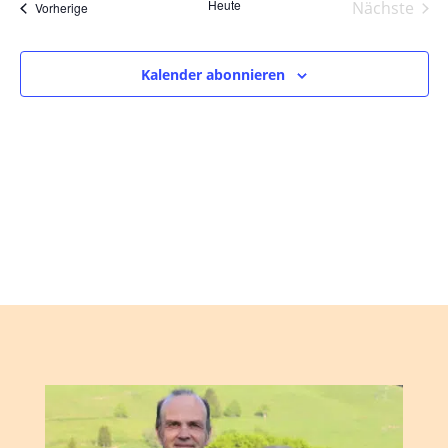
und
wählen.
Heute
Nächste
Veranstaltungen
Vorherige
Ansic
Veranst
Navig
Kalender abonnieren