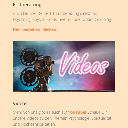
Erstberatung
Buch Dir hier Deine 1:1 Erstberatung direkt mit
Psychologin Sylvia Harke. Telefon- oder Zoom Coaching.
Hier bestellen (klicken)
Videos
Mehr von uns gibt es auch auf
YouTube!
Schaue Dir
unsere Videos zu den Themen Psychologie, Spiritualität
und Hochsensibilität an.