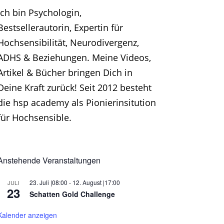
Ich bin Psychologin,
Bestsellerautorin, Expertin für
Hochsensibilität, Neurodivergenz,
ADHS & Beziehungen. Meine Videos,
Artikel & Bücher bringen Dich in
Deine Kraft zurück! Seit 2012 besteht
die hsp academy als Pionierinsitution
für Hochsensible.
Anstehende Veranstaltungen
23. Juli |08:00
-
12. August |17:00
JULI
23
Schatten Gold Challenge
Kalender anzeigen