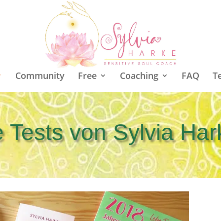
Community
Free
Coaching
FAQ
T
 Tests von Sylvia Har