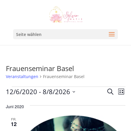
Seite wählen
Frauenseminar Basel
Veranstaltungen
Frauenseminar Basel
Veran
Ve
12/6/2020
 - 
8/8/2026
Suche
Liste
An
Such
Datum
Na
Juni 2020
und
wählen.
Ansic
FR.
12
Navig