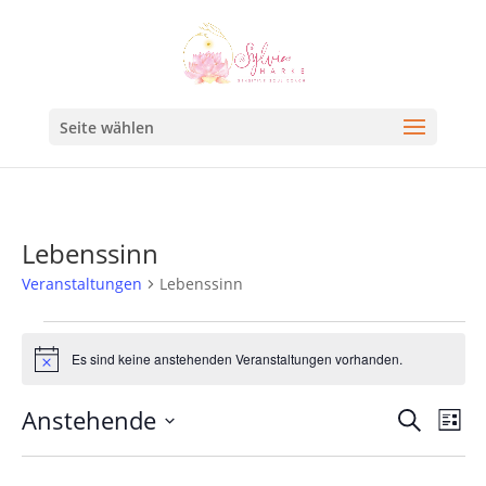
Seite wählen
Lebenssinn
Veranstaltungen
Lebenssinn
Es sind keine anstehenden Veranstaltungen vorhanden.
Hinweis
Veran
Ve
Anstehende
Suche
Liste
An
Such
Datum
Na