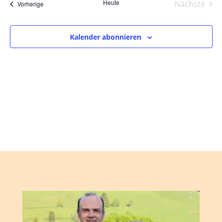
und
wählen.
Heute
Nächste
Veranstaltungen
Vorherige
Ansic
Veranst
Navig
Kalender abonnieren