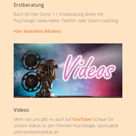
Erstberatung
Buch Dir hier Deine 1:1 Erstberatung direkt mit
Psychologin Sylvia Harke. Telefon- oder Zoom Coaching.
Hier bestellen (klicken)
Videos
Mehr von uns gibt es auch auf
YouTube!
Schaue Dir
unsere Videos zu den Themen Psychologie, Spiritualität
und Hochsensibilität an.