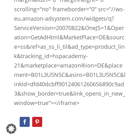
scrolling="no" frameborder="0" src="//ws-
eu.amazon-adsystem.com/widgets/q?
ServiceVersion=20070822&OneJS=1&Oper
ation=GetAdHtml&MarketPlace=DE&sourc
e=ss&ref=as_ss_li_til&ad_type=product_lin
k&tracking_id=hspacademy-
21&marketplace=amazon®ion=DE&place
ment=B01L3U5N5C&asins=B01L3U5N5C&l
inkId=dfd40dcbff90124061260656890c9ad
3&show_border=true&link_opens_in_new_
window=true"></iframe>