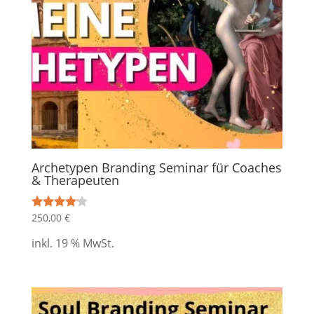
Archetypen Branding Seminar für Coaches
& Therapeuten
250,00
€
Bewertet
mit
4.00
inkl. 19 % MwSt.
von 5