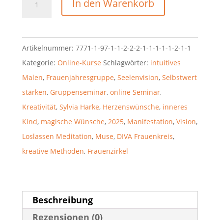
In den Warenkorb
Artikelnummer:
7771-1-97-1-1-2-2-2-1-1-1-1-1-2-1-1
Kategorie:
Online-Kurse
Schlagwörter:
intuitives
Malen
,
Frauenjahresgruppe
,
Seelenvision
,
Selbstwert
stärken
,
Gruppenseminar
,
online Seminar
,
Kreativität
,
Sylvia Harke
,
Herzenswünsche
,
inneres
Kind
,
magische Wünsche
,
2025
,
Manifestation
,
Vision
,
Loslassen Meditation
,
Muse
,
DIVA Frauenkreis
,
kreative Methoden
,
Frauenzirkel
Beschreibung
Rezensionen (0)