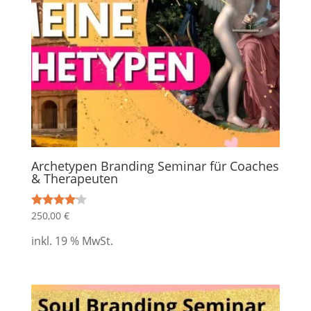
Archetypen Branding Seminar für Coaches
& Therapeuten
250,00
€
Bewertet
mit
4.00
inkl. 19 % MwSt.
von 5