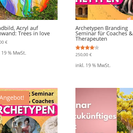
dbild, Acryl auf
Archetypen Branding
nwand: Trees in love
Seminar für Coaches &
Therapeuten
,00
€
. 19 % MwSt.
250,00
€
Bewertet
mit
4.00
inkl. 19 % MwSt.
von 5
Angebot!