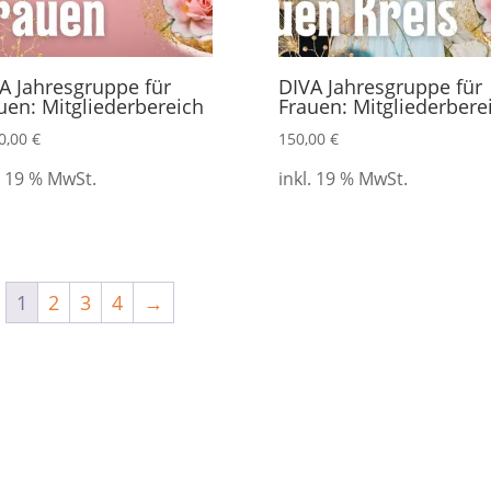
A Jahresgruppe für
DIVA Jahresgruppe für
uen: Mitgliederbereich
Frauen: Mitgliederbere
0,00
€
150,00
€
. 19 % MwSt.
inkl. 19 % MwSt.
1
2
3
4
→