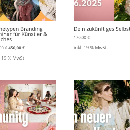
hetypen Branding
Dein zukünftiges Selbs
inar für Künstler &
170,00
€
aches
inkl. 19 % MwSt.
,00
€
450,00
€
. 19 % MwSt.