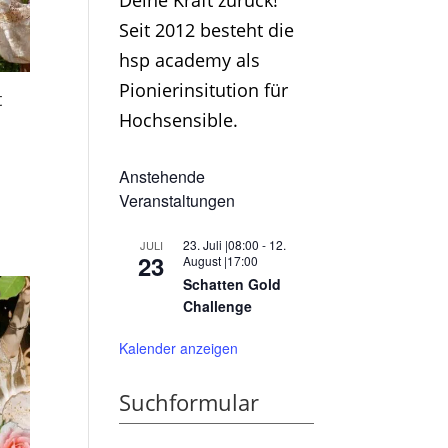
Deine Kraft zurück!
Seit 2012 besteht die
hsp academy als
Pionierinsitution für
t
Hochsensible.
Anstehende
Veranstaltungen
23. Juli |08:00
-
12.
JULI
23
August |17:00
Schatten Gold
Challenge
Kalender anzeigen
Suchformular