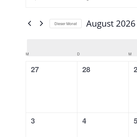
Suche
Schlüsselwort
und
eingeben.
Ansichten,
August 2026
Suche
Dieser Monat
Navigation
nach
Datum
Veranstaltungen
wählen.
Schlüsselwort.
Kalender
M
D
M
von
0
0
27
28
Veranstaltungen
Veranstaltungen,
Veranstaltunge
V
0
0
3
4
Veranstaltungen,
Veranstaltunge
V