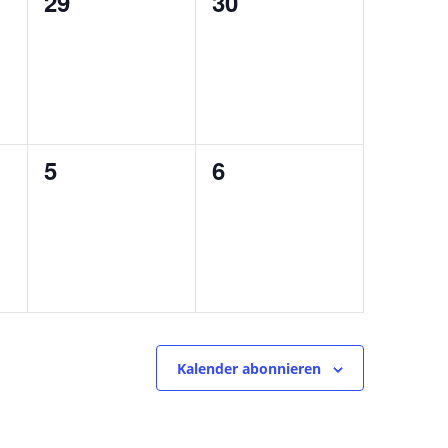
0
0
29
30
ungen,
Veranstaltungen,
Veranstaltungen,
0
0
5
6
ungen,
Veranstaltungen,
Veranstaltungen,
Kalender abonnieren