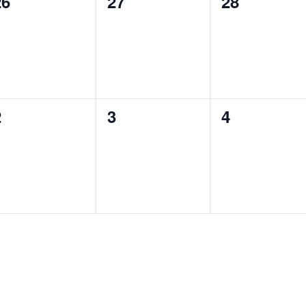
0
0
0
26
27
28
n,
eranstaltungen,
Veranstaltungen,
Veranstalt
0
0
0
2
3
4
n,
eranstaltungen,
Veranstaltungen,
Veranstalt