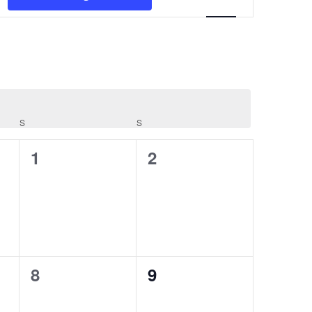
Ansichten-
Navigation
S
S
0
0
1
2
ungen,
Veranstaltungen,
Veranstaltungen,
0
0
8
9
ungen,
Veranstaltungen,
Veranstaltungen,