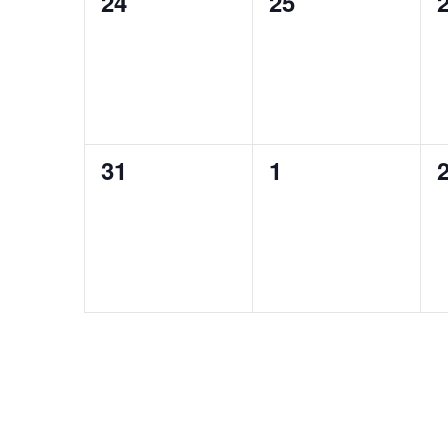
0
0
24
25
Veranstaltungen,
Veranstaltunge
V
0
0
31
1
Veranstaltungen,
Veranstaltunge
V