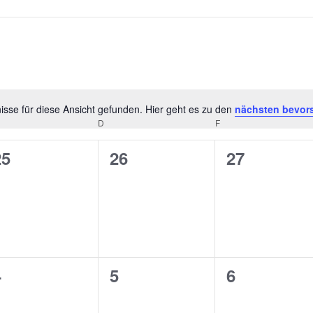
sse für diese Ansicht gefunden. Hier geht es zu den
nächsten bevor
Hinweis
D
F
0
0
0
25
26
27
n,
eranstaltungen,
Veranstaltungen,
Veranstalt
0
0
0
4
5
6
n,
eranstaltungen,
Veranstaltungen,
Veranstalt