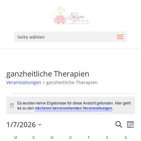
Seite wählen
ganzheitliche Therapien
Veranstaltungen
ganzheitliche Therapien
Es wurden keine Ergebnisse für diese Ansicht gefunden. Hier geht
Hinweis
es zu den
nächsten bevorstehenden Veranstaltungen
.
Veran
Ve
1/7/2026
Suche
Mona
An
Such
Datum
Kalender
M
D
M
D
F
S
S
Na