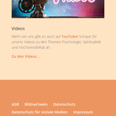
Videos
Mehr von uns gibt es auch auf
YouTube!
Schaue Dir
unsere Videos zu den Themen Psychologie, Spiritualität
und Hochsensibilität an.
Zu den Videos …
AGB
Bildnachweis
Datenschutz
Datenschutz für soziale Medien
Impressum