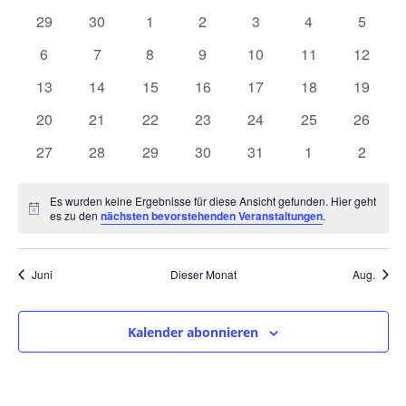
und
wählen.
von
0
0
0
0
0
0
0
29
30
1
2
3
4
5
Ansic
Veranstaltungen
Veranstaltungen
Veranstaltungen
Veranstaltungen
Veranstaltungen
Veranstaltungen
Veranstaltunge
Veranst
0
0
0
0
0
0
0
6
7
8
9
10
11
12
Navig
Veranstaltungen
Veranstaltungen
Veranstaltungen
Veranstaltungen
Veranstaltungen
Veranstaltungen
Veranst
0
0
0
0
0
0
0
13
14
15
16
17
18
19
Veranstaltungen
Veranstaltungen
Veranstaltungen
Veranstaltungen
Veranstaltungen
Veranstaltungen
Veranst
0
0
0
0
0
0
0
20
21
22
23
24
25
26
Veranstaltungen
Veranstaltungen
Veranstaltungen
Veranstaltungen
Veranstaltungen
Veranstaltungen
Veranst
0
0
0
0
0
0
0
27
28
29
30
31
1
2
Veranstaltungen
Veranstaltungen
Veranstaltungen
Veranstaltungen
Veranstaltungen
Veranstaltunge
Veranst
Es wurden keine Ergebnisse für diese Ansicht gefunden. Hier geht
Hinweis
es zu den
nächsten bevorstehenden Veranstaltungen
.
Juni
Dieser Monat
Aug.
Kalender abonnieren