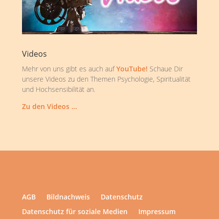
Videos
Mehr von uns gibt es auch auf
YouTube!
Schaue Dir
unsere Videos zu den Themen Psychologie, Spiritualität
und Hochsensibilität an.
Zu den Videos …
AGB
Bildnachweis
Datenschutz
Datenschutz für soziale Medien
Impressum