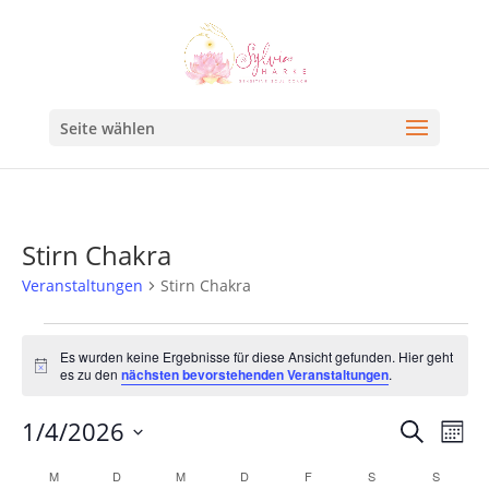
Seite wählen
Stirn Chakra
Veranstaltungen
Stirn Chakra
Es wurden keine Ergebnisse für diese Ansicht gefunden. Hier geht
Hinweis
es zu den
nächsten bevorstehenden Veranstaltungen
.
Veran
Ve
1/4/2026
Suche
Mona
An
Such
Datum
Kalender
M
D
M
D
F
S
S
Na