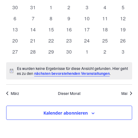
und
wählen.
von
0
0
0
0
0
0
0
30
31
1
2
3
4
5
Ansic
Veranstaltungen
Veranstaltungen
Veranstaltungen
Veranstaltungen
Veranstaltungen
Veranstaltungen
Veranstaltunge
Veranst
0
0
0
0
0
0
0
6
7
8
9
10
11
12
Navig
Veranstaltungen
Veranstaltungen
Veranstaltungen
Veranstaltungen
Veranstaltungen
Veranstaltungen
Veranst
0
0
0
0
0
0
0
13
14
15
16
17
18
19
Veranstaltungen
Veranstaltungen
Veranstaltungen
Veranstaltungen
Veranstaltungen
Veranstaltungen
Veranst
0
0
0
0
0
0
0
20
21
22
23
24
25
26
Veranstaltungen
Veranstaltungen
Veranstaltungen
Veranstaltungen
Veranstaltungen
Veranstaltungen
Veranst
0
0
0
0
0
0
0
27
28
29
30
1
2
3
Veranstaltungen
Veranstaltungen
Veranstaltungen
Veranstaltungen
Veranstaltungen
Veranstaltunge
Veranst
Es wurden keine Ergebnisse für diese Ansicht gefunden. Hier geht
Hinweis
es zu den
nächsten bevorstehenden Veranstaltungen
.
März
Dieser Monat
Mai
Kalender abonnieren