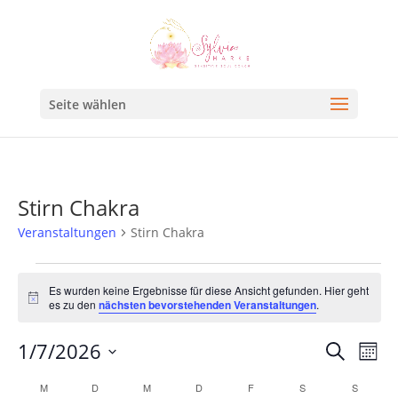
Seite wählen
Stirn Chakra
Veranstaltungen
Stirn Chakra
Es wurden keine Ergebnisse für diese Ansicht gefunden. Hier geht
Hinweis
es zu den
nächsten bevorstehenden Veranstaltungen
.
Veran
Ve
1/7/2026
Suche
Mona
An
Such
Datum
Kalender
M
D
M
D
F
S
S
Na