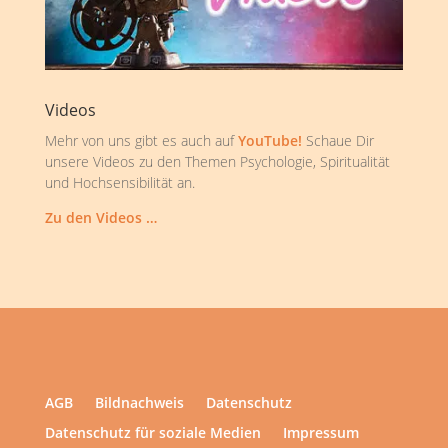
Videos
Mehr von uns gibt es auch auf
YouTube!
Schaue Dir
unsere Videos zu den Themen Psychologie, Spiritualität
und Hochsensibilität an.
Zu den Videos …
AGB
Bildnachweis
Datenschutz
Datenschutz für soziale Medien
Impressum