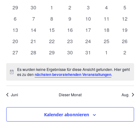
und
wählen.
von
0
0
0
0
0
0
0
29
30
1
2
3
4
5
Ansic
Veranstaltungen
Veranstaltungen
Veranstaltungen
Veranstaltungen
Veranstaltungen
Veranstaltungen
Veranstaltunge
Veranst
0
0
0
0
0
0
0
6
7
8
9
10
11
12
Navig
Veranstaltungen
Veranstaltungen
Veranstaltungen
Veranstaltungen
Veranstaltungen
Veranstaltungen
Veranst
0
0
0
0
0
0
0
13
14
15
16
17
18
19
Veranstaltungen
Veranstaltungen
Veranstaltungen
Veranstaltungen
Veranstaltungen
Veranstaltungen
Veranst
0
0
0
0
0
0
0
20
21
22
23
24
25
26
Veranstaltungen
Veranstaltungen
Veranstaltungen
Veranstaltungen
Veranstaltungen
Veranstaltungen
Veranst
0
0
0
0
0
0
0
27
28
29
30
31
1
2
Veranstaltungen
Veranstaltungen
Veranstaltungen
Veranstaltungen
Veranstaltungen
Veranstaltunge
Veranst
Es wurden keine Ergebnisse für diese Ansicht gefunden. Hier geht
Hinweis
es zu den
nächsten bevorstehenden Veranstaltungen
.
Juni
Dieser Monat
Aug.
Kalender abonnieren