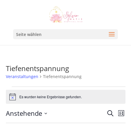
Seite wählen
Tiefenentspannung
Veranstaltungen
Tiefenentspannung
Es wurden keine Ergebnisse gefunden.
Hinweis
Veran
Ve
Anstehende
Suche
Liste
An
Such
Datum
Na