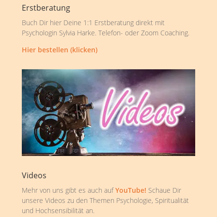
Erstberatung
Buch Dir hier Deine 1:1 Erstberatung direkt mit
Psychologin Sylvia Harke. Telefon- oder Zoom Coaching.
Hier bestellen (klicken)
Videos
Mehr von uns gibt es auch auf
YouTube!
Schaue Dir
unsere Videos zu den Themen Psychologie, Spiritualität
und Hochsensibilität an.