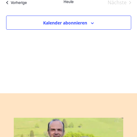
und
wählen.
Heute
Nächste
Veranstaltungen
Vorherige
Ansic
Veranst
Navig
Kalender abonnieren