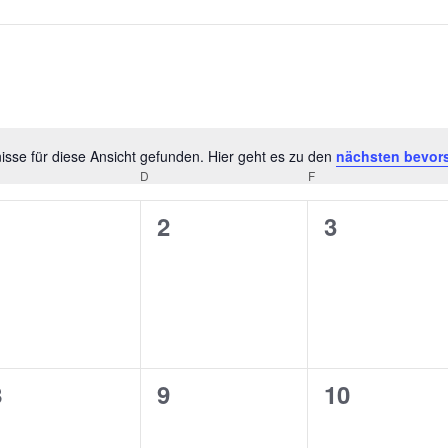
sse für diese Ansicht gefunden. Hier geht es zu den
nächsten bevor
Hinweis
D
F
0
0
0
1
2
3
n,
eranstaltungen,
Veranstaltungen,
Veranstalt
0
0
0
8
9
10
n,
eranstaltungen,
Veranstaltungen,
Veranstalt