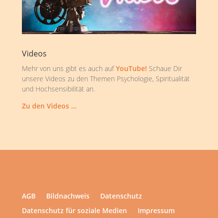
Videos
Mehr von uns gibt es auch auf
YouTube!
Schaue Dir
unsere Videos zu den Themen Psychologie, Spiritualität
und Hochsensibilität an.
Zu den Videos …
AGB
Bildnachweis
Datenschutz
Datenschutz für soziale Medien
Impressum