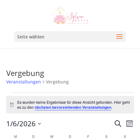
Seite wählen
Vergebung
Veranstaltungen
Vergebung
Es wurden keine Ergebnisse für diese Ansicht gefunden. Hier geht
Hinweis
es zu den
nächsten bevorstehenden Veranstaltungen
.
Veran
Ve
1/6/2026
Suche
Mona
An
Such
Datum
Kalender
M
D
M
D
F
S
S
Na