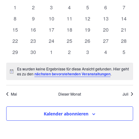
und
wählen.
von
0
0
0
0
0
0
0
1
2
3
4
5
6
7
Ansic
Veranstaltungen
Veranstaltungen
Veranstaltungen
Veranstaltungen
Veranstaltungen
Veranstaltungen
Veranstaltunge
Veranst
0
0
0
0
0
0
0
8
9
10
11
12
13
14
Navig
Veranstaltungen
Veranstaltungen
Veranstaltungen
Veranstaltungen
Veranstaltungen
Veranstaltungen
Veranst
0
0
0
0
0
0
0
15
16
17
18
19
20
21
Veranstaltungen
Veranstaltungen
Veranstaltungen
Veranstaltungen
Veranstaltungen
Veranstaltungen
Veranst
0
0
0
0
0
0
0
22
23
24
25
26
27
28
Veranstaltungen
Veranstaltungen
Veranstaltungen
Veranstaltungen
Veranstaltungen
Veranstaltungen
Veranst
0
0
0
0
0
0
0
29
30
1
2
3
4
5
Veranstaltungen
Veranstaltungen
Veranstaltungen
Veranstaltungen
Veranstaltungen
Veranstaltunge
Veranst
Es wurden keine Ergebnisse für diese Ansicht gefunden. Hier geht
Hinweis
es zu den
nächsten bevorstehenden Veranstaltungen
.
Mai
Dieser Monat
Juli
Kalender abonnieren