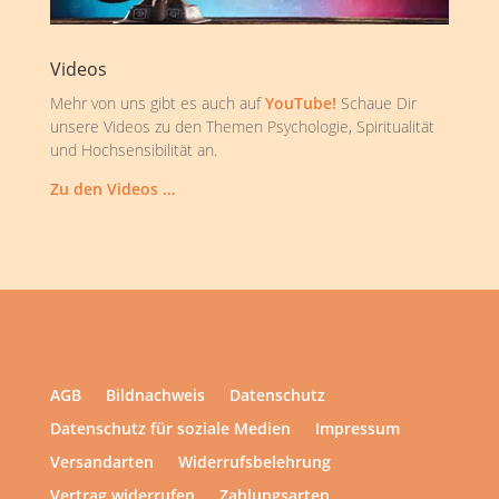
Videos
Mehr von uns gibt es auch auf
YouTube!
Schaue Dir
unsere Videos zu den Themen Psychologie, Spiritualität
und Hochsensibilität an.
Zu den Videos …
AGB
Bildnachweis
Datenschutz
Datenschutz für soziale Medien
Impressum
Versandarten
Widerrufsbelehrung
Vertrag widerrufen
Zahlungsarten