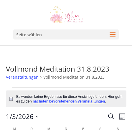
Seite wählen
Vollmond Meditation 31.8.2023
Veranstaltungen
Vollmond Meditation 31.8.2023
Es wurden keine Ergebnisse für diese Ansicht gefunden. Hier geht
Hinweis
es zu den
nächsten bevorstehenden Veranstaltungen
.
Veran
Ve
1/3/2026
Suche
Mona
An
Such
Datum
Kalender
M
D
M
D
F
S
S
Na