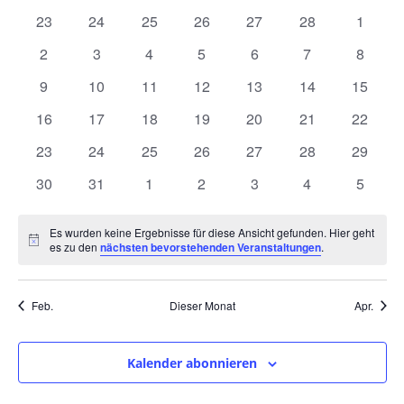
und
wählen.
von
0
0
0
0
0
0
0
23
24
25
26
27
28
1
Ansic
Veranstaltungen
Veranstaltungen
Veranstaltungen
Veranstaltungen
Veranstaltungen
Veranstaltungen
Veranstaltungen
Veranst
0
0
0
0
0
0
0
2
3
4
5
6
7
8
Navig
Veranstaltungen
Veranstaltungen
Veranstaltungen
Veranstaltungen
Veranstaltungen
Veranstaltunge
Veranst
0
0
0
0
0
0
0
9
10
11
12
13
14
15
Veranstaltungen
Veranstaltungen
Veranstaltungen
Veranstaltungen
Veranstaltungen
Veranstaltungen
Veranst
0
0
0
0
0
0
0
16
17
18
19
20
21
22
Veranstaltungen
Veranstaltungen
Veranstaltungen
Veranstaltungen
Veranstaltungen
Veranstaltungen
Veranst
0
0
0
0
0
0
0
23
24
25
26
27
28
29
Veranstaltungen
Veranstaltungen
Veranstaltungen
Veranstaltungen
Veranstaltungen
Veranstaltungen
Veranst
0
0
0
0
0
0
0
30
31
1
2
3
4
5
Veranstaltungen
Veranstaltungen
Veranstaltungen
Veranstaltungen
Veranstaltungen
Veranstaltunge
Veranst
Es wurden keine Ergebnisse für diese Ansicht gefunden. Hier geht
Hinweis
es zu den
nächsten bevorstehenden Veranstaltungen
.
Feb.
Dieser Monat
Apr.
Kalender abonnieren