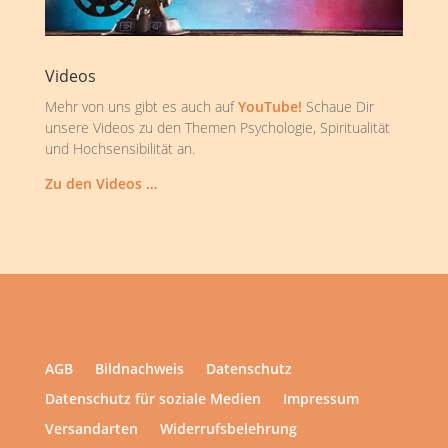
Videos
Mehr von uns gibt es auch auf
YouTube!
Schaue Dir
unsere Videos zu den Themen Psychologie, Spiritualität
und Hochsensibilität an.
Zu den Videos …
AGB
Bildnachweis
Datenschutz
Datenschutz für soziale Medien
Impressum
Versandarten
Widerrufsbelehrung