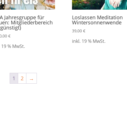
A Jahresgruppe für
Loslassen Meditation
uen: Mitgliederbereich
Wintersonnenwende
rgünstigt)
39,00
€
0,00
€
inkl. 19 % MwSt.
. 19 % MwSt.
1
2
→