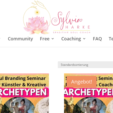
Community
Free
Coaching
FAQ
T
Angebot!