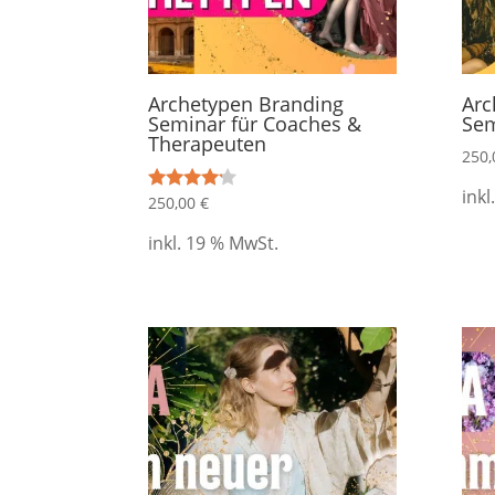
Archetypen Branding
Arc
Seminar für Coaches &
Sem
Therapeuten
250
inkl
250,00
€
Bewertet
mit
4.00
inkl. 19 % MwSt.
von 5