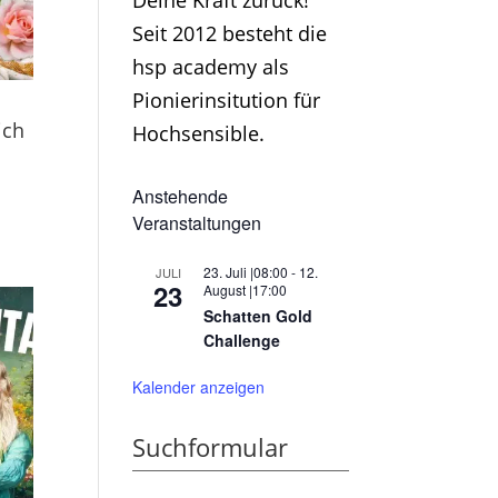
Deine Kraft zurück!
Seit 2012 besteht die
hsp academy als
Pionierinsitution für
ich
Hochsensible.
Anstehende
Veranstaltungen
23. Juli |08:00
-
12.
JULI
23
August |17:00
Schatten Gold
Challenge
Kalender anzeigen
Suchformular