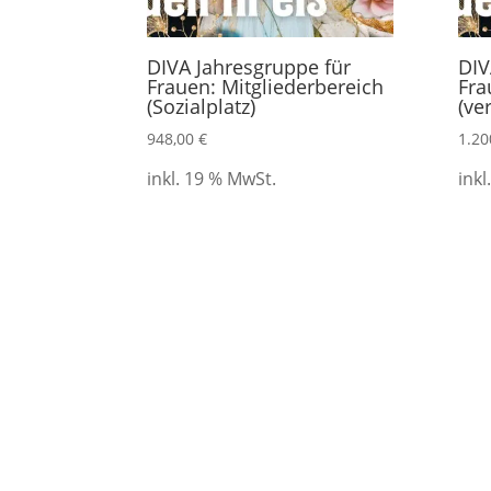
DIVA Jahresgruppe für
DIV
Frauen: Mitgliederbereich
Fra
(Sozialplatz)
(ve
948,00
€
1.20
inkl. 19 % MwSt.
inkl