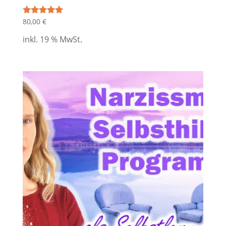
80,00
€
Bewertet mit
5.00
von 5
inkl. 19 % MwSt.