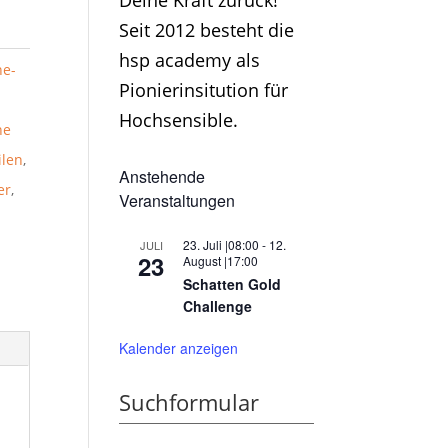
Deine Kraft zurück!
Seit 2012 besteht die
hsp academy als
ne-
Pionierinsitution für
Hochsensible.
he
ilen
,
Anstehende
er
,
Veranstaltungen
23. Juli |08:00
-
12.
JULI
23
August |17:00
Schatten Gold
Challenge
Kalender anzeigen
Suchformular