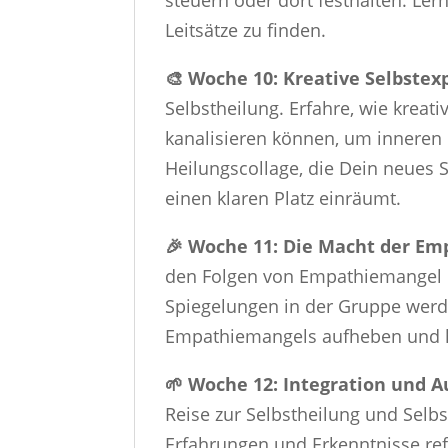
steuern oder dort festhalten. Ler
Leitsätze zu finden.
🎨 Woche 10: Kreative Selbstex
Selbstheilung. Erfahre, wie kre
kanalisieren können, um inneren F
Heilungscollage, die Dein neues 
einen klaren Platz einräumt.
🎉 Woche 11: Die Macht der E
den Folgen von Empathiemangel
Spiegelungen in der Gruppe werde
Empathiemangels aufheben und h
🌱 Woche 12: Integration und A
Reise zur Selbstheilung und Selb
Erfahrungen und Erkenntnisse re