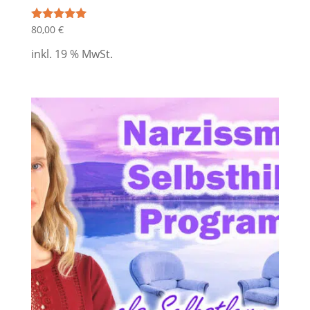
80,00
€
Bewertet mit
5.00
von 5
inkl. 19 % MwSt.