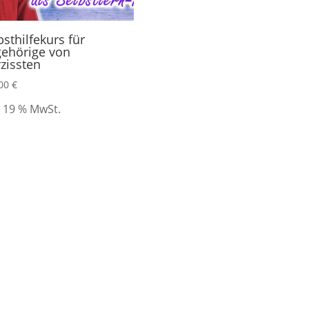
bsthilfekurs für
ehörige von
zissten
,00
€
. 19 % MwSt.