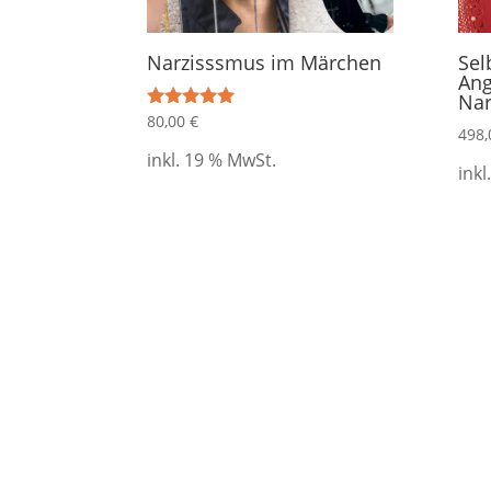
Narzisssmus im Märchen
Sel
Ang
Nar
80,00
€
Bewertet mit
498
5.00
von 5
inkl. 19 % MwSt.
inkl