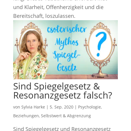
und Klarheit, Offenherzigkeit und die
Bereitschaft, loszulassen.
Sind Spiegelgesetz &
Resonanzgesetz falsch?
von
Sylvia Harke
|
5. Sep. 2020
|
Psychologie
,
Beziehungen
,
Selbstwert & Abgrenzung
Sind Spiegelgesetz und Resonanzgesetz